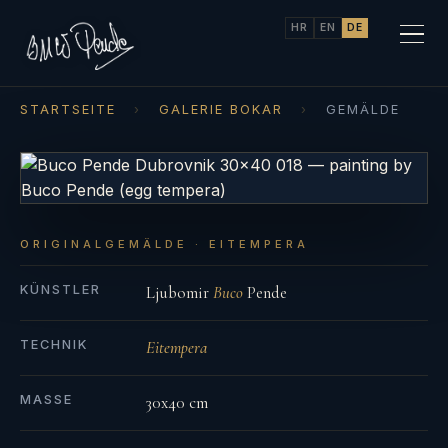
HR
EN
DE
STARTSEITE
›
GALERIE BOKAR
›
GEMÄLDE
ORIGINALGEMÄLDE · EITEMPERA
KÜNSTLER
Ljubomir
Buco
Pende
TECHNIK
Eitempera
MASSE
30x40 cm