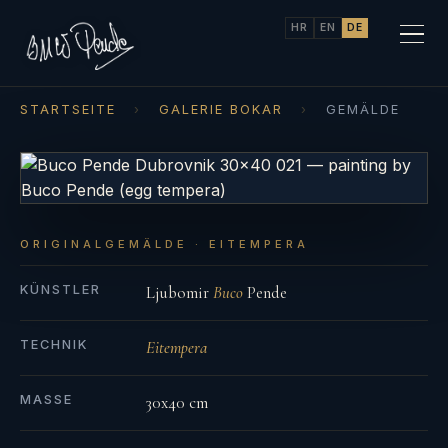
HR
EN
DE
STARTSEITE
›
GALERIE BOKAR
›
GEMÄLDE
ORIGINALGEMÄLDE · EITEMPERA
KÜNSTLER
Ljubomir
Buco
Pende
TECHNIK
Eitempera
MASSE
30x40 cm