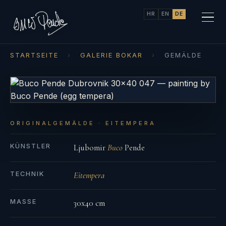
HR
EN
DE
STARTSEITE
›
GALERIE BOKAR
›
GEMÄLDE
ORIGINALGEMÄLDE · EITEMPERA
KÜNSTLER
Ljubomir
Buco
Pende
TECHNIK
Eitempera
MASSE
30x40 cm