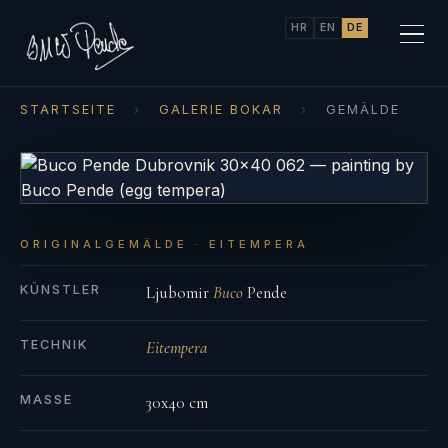
HR
EN
DE
STARTSEITE
›
GALERIE BOKAR
›
GEMÄLDE
ORIGINALGEMÄLDE · EITEMPERA
KÜNSTLER
Ljubomir
Buco
Pende
TECHNIK
Eitempera
MASSE
30x40 cm