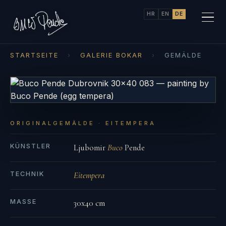
HR
EN
DE
STARTSEITE
›
GALERIE BOKAR
›
GEMÄLDE
ORIGINALGEMÄLDE · EITEMPERA
KÜNSTLER
Ljubomir
Buco
Pende
TECHNIK
Eitempera
MASSE
30x40 cm