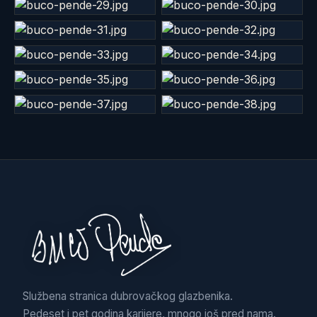
Službena stranica dubrovačkog glazbenika.
Pedeset i pet godina karijere, mnogo još pred nama.