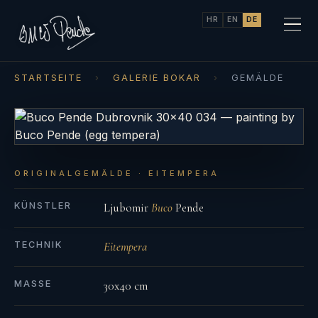
HR
EN
DE
STARTSEITE
›
GALERIE BOKAR
›
GEMÄLDE
ORIGINALGEMÄLDE · EITEMPERA
KÜNSTLER
Ljubomir
Buco
Pende
TECHNIK
Eitempera
MASSE
30x40 cm