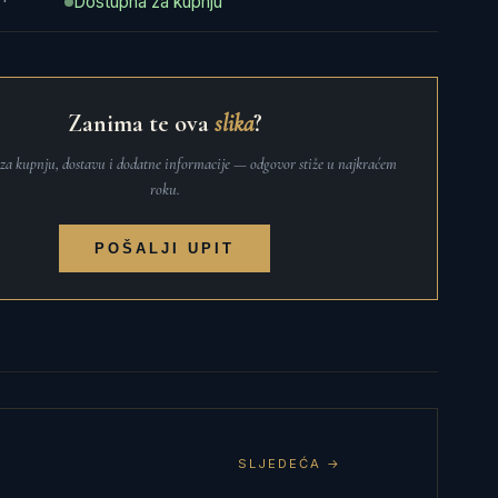
Dostupna za kupnju
Zanima te ova
slika
?
t za kupnju, dostavu i dodatne informacije — odgovor stiže u najkraćem
roku.
POŠALJI UPIT
SLJEDEĆA →