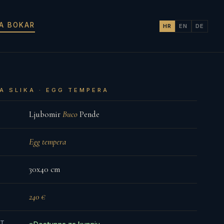
JA BOKAR
HR
EN
DE
A SLIKA · EGG TEMPERA
Ljubomir
Buco
Pende
Egg tempera
30x40 cm
240 €
ST