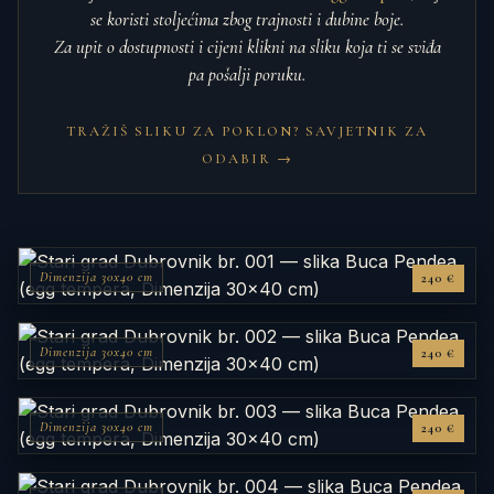
se koristi stoljećima zbog trajnosti i dubine boje.
Za upit o dostupnosti i cijeni klikni na sliku koja ti se sviđa
pa pošalji poruku.
TRAŽIŠ SLIKU ZA POKLON? SAVJETNIK ZA
ODABIR →
Dimenzija 30x40 cm
240 €
Dimenzija 30x40 cm
240 €
Dimenzija 30x40 cm
240 €