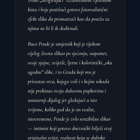
vrsno „dirigirajući" izvanrednom vještinom
kista i boje postižući gotovo fotorealistični
efekt slika da promatrači kao da posežu za
njima ne bi li ih dodirnuli.
Buco Pende je umjetnik koji je tijekom
cijelog života slikao po sjećanju, napamet,
svoje sjajne, svijetle, ljetne i koloristički „oku
ugodne" slike, i to Grada koji mu je
prirastao srcu, kojega voli i s kojim nikada
nije prekinuo svoju duhovnu pupkovinu i
unutarnji dijalog jer gledajući u isto
vrijeme, koliko god da je on realist,
istovremeno, Pende je vrlo senzibilan slikar
— intimist koji gotovo dnevnički bilježi svoj
originalni svijet; realnost koja se duboko