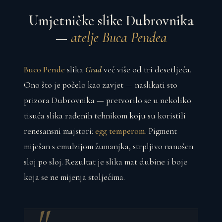
Umjetničke slike Dubrovnika
—
atelje Buca Pendea
Buco Pende
slika
Grad
već više od tri desetljeća.
Ono što je počelo kao zavjet — naslikati sto
prizora Dubrovnika — pretvorilo se u nekoliko
tisuća slika rađenih tehnikom koju su koristili
renesansni majstori:
egg temperom
. Pigment
miješan s emulzijom žumanjka, strpljivo nanošen
sloj po sloj. Rezultat je slika mat dubine i boje
koja se ne mijenja stoljećima.