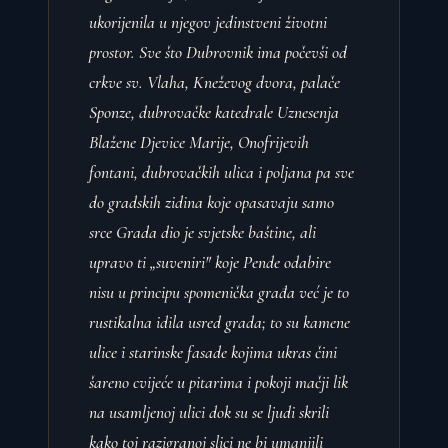
ukorijenila u njegov jedinstveni životni
prostor. Sve što Dubrovnik ima počevši od
crkve sv. Vlaha, Kneževog dvora, palače
Sponze, dubrovačke katedrale Uznesenja
Blažene Djevice Marije, Onofrijevih
fontani, dubrovačkih ulica i poljana pa sve
do gradskih zidina koje opasavaju samo
srce Grada dio je svjetske baštine, ali
upravo ti „suveniri" koje Pende odabire
nisu u principu spomenička građa već je to
rustikalna idila usred grada; to su kamene
ulice i starinske fasade kojima ukras čini
šareno cvijeće u pitarima i pokoji mačji lik
na usamljenoj ulici dok su se ljudi skrili
kako toj razigranoj slici ne bi umanjili