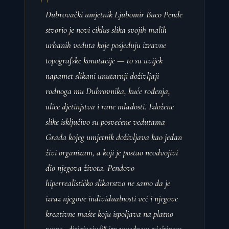
Dubrovački umjetnik Ljubomir Buco Pende
stvorio je novi ciklus slika svojih malih
urbanih veduta koje posjeduju izravne
topografske konotacije — to su uvijek
napamet slikani unutarnji doživljaji
rodnoga mu Dubrovnika, kuće rođenja,
ulice djetinjstva i rane mladosti. Izložene
slike isključivo su posvećene vedutama
Grada kojeg umjetnik doživljava kao jedan
živi organizam, a koji je postao neodvojivi
dio njegova života. Pendovo
hiperrealističko slikarstvo ne samo da je
izraz njegove individualnosti već i njegove
kreativne mašte koju ispoljava na platno