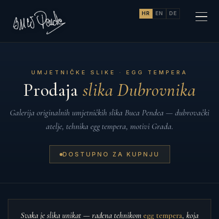
HR
EN
DE
UMJETNIČKE SLIKE · EGG TEMPERA
Prodaja
slika Dubrovnika
Galerija originalnih umjetničkih slika Buca Pendea — dubrovački
atelje, tehnika egg tempera, motivi Grada.
DOSTUPNO ZA KUPNJU
Svaka je slika unikat — rađena tehnikom
egg tempera
, koja