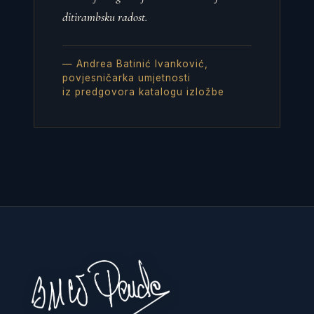
ditirambsku radost.
— Andrea Batinić Ivanković,
povjesničarka umjetnosti
iz predgovora katalogu izložbe