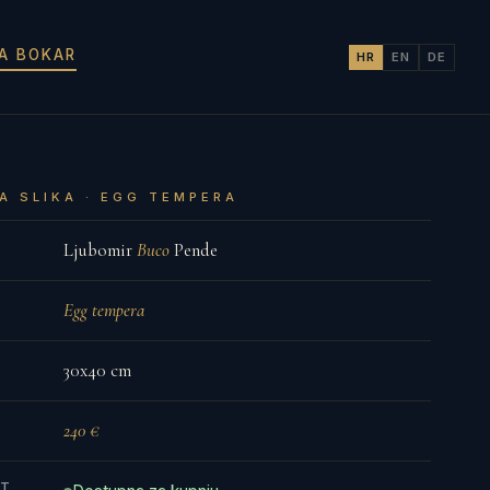
JA BOKAR
HR
EN
DE
A SLIKA · EGG TEMPERA
Ljubomir
Buco
Pende
Egg tempera
30x40 cm
240 €
ST