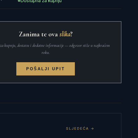
Dostupna za kupnju
Zanima te ova
slika
?
t za kupnju, dostavu i dodatne informacije — odgovor stiže u najkraćem
roku.
POŠALJI UPIT
SLJEDEĆA →