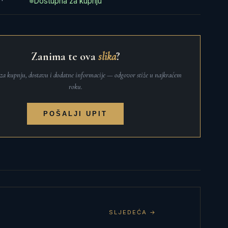
Dostupna za kupnju
Zanima te ova
slika
?
t za kupnju, dostavu i dodatne informacije — odgovor stiže u najkraćem
roku.
POŠALJI UPIT
SLJEDEĆA →