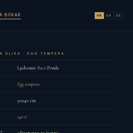
JA BOKAR
HR
EN
DE
A SLIKA · EGG TEMPERA
Ljubomir
Buco
Pende
Egg tempera
30x40 cm
240 €
ST