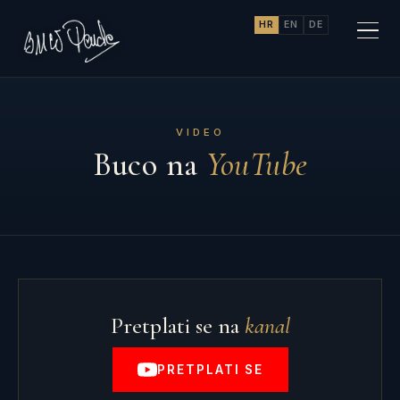
HR
EN
DE
VIDEO
Buco na
YouTube
Pretplati se na
kanal
PRETPLATI SE