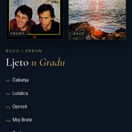
FRONT
BACK
BUCO I SRĐAN
Ljeto
u Gradu
Čekanja
01
Lutalica
02
Oprosti
03
Moj Brate
04