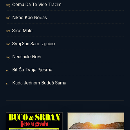
Čemu Da Te Više Tražim
05
Nikad Kao Noćas
06
Srce Malo
07
Svoj San Sam Izgubio
08
Neusnule Noći
09
Bit Ću Tvoja Pjesma
10
Kada Jednom Budeš Sama
11