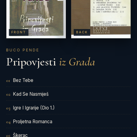
FRONT
BACK
BUCO PENDE
Pripovjesti
iz Grada
Bez Tebe
01
Kad Se Nasmiješ
02
Igre I Igrarije (Dio 1.)
03
Proljetna Romanca
04
Škerac
05