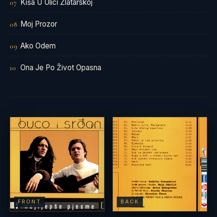
Kiša U Ulici Zlatarskoj
07
Moj Prozor
08
Ako Odem
09
Ona Je Po Život Opasna
10
FRONT
BACK