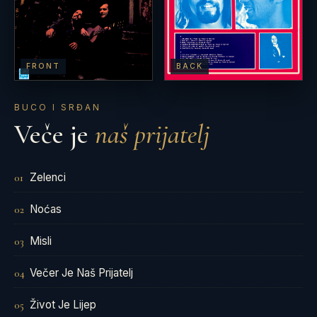
FRONT
BACK
BUCO I SRĐAN
Veče je
naš prijatelj
Zelenci
01
Noćas
02
Misli
03
Večer Je Naš Prijatelj
04
Život Je Lijep
05