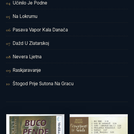
Učinilo Je Podne
04
Na Lokrumu
05
Pasava Vapor Kala Danača
06
Dažd U Zlatarskoj
07
Nevera Ljetna
08
Raskjaravanje
09
Štogod Prije Sutona Na Gracu
10