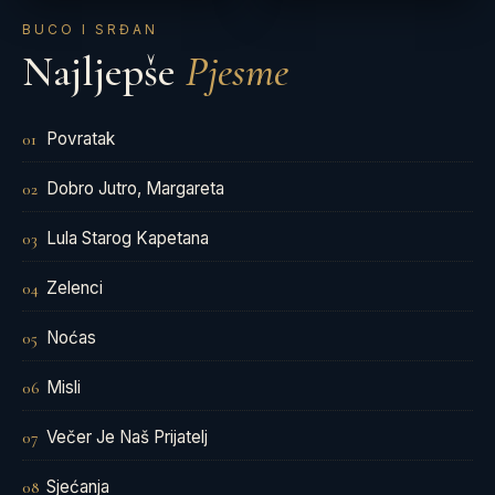
BUCO I SRĐAN
Najljepše
Pjesme
Povratak
01
Dobro Jutro, Margareta
02
Lula Starog Kapetana
03
Zelenci
04
Noćas
05
Misli
06
Večer Je Naš Prijatelj
07
Sjećanja
08