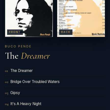
FRONT
BACK
BUCO PENDE
The
Dreamer
The Dreamer
01
Bridge Over Troubled Waters
02
Gipsy
03
It's A Heavy Night
04