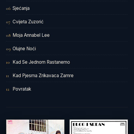
Sjećanja
06
Cvijeta Zuzorić
07
Moja Annabel Lee
08
Olujne Noći
09
Kad Se Jednom Rastanemo
10
Kad Pjesma Zrikavaca Zamre
11
Povratak
12