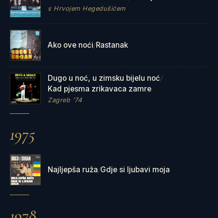
s Hrvojem Hegedušićem
Ako ove noći
Rastanak
/
Dugo u noć, u zimsku bijelu noć
/
Kad pjesma zrikavaca zamre
Zagreb '74
1975
Najljepša ruža
Gdje si ljubavi moja
/
1978