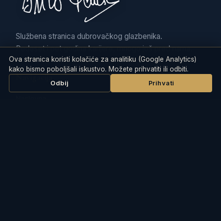
Službena stranica dubrovačkog glazbenika.
Pedeset i pet godina karijere, mnogo još pred nama.
Ova stranica koristi kolačiće za analitiku (Google Analytics)
kako bismo poboljšali iskustvo. Možete prihvatiti ili odbiti.
Navigacija
Odbij
Prihvati
Naslovna
Buco Pende
Diskografija
Video
Foto
Galerija Bokar
Slika za poklon
Koncerti