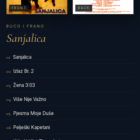
FRONT
BACK
BUCO I FRANO
Sanjalica
Sanjalica
01
Izlaz Br. 2
02
Žena 3:03
03
Više Nije Važno
04
Pjesma Moje Duše
05
Pelješki Kapetani
06