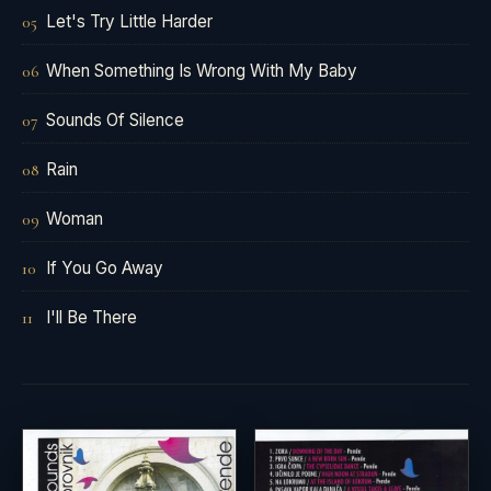
Let's Try Little Harder
05
When Something Is Wrong With My Baby
06
Sounds Of Silence
07
Rain
08
Woman
09
If You Go Away
10
I'll Be There
11