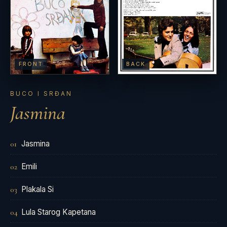
FRONT
BACK
BUCO I SRĐAN
Jasmina
Jasmina
01
Emili
02
Plakala Si
03
Lula Starog Kapetana
04