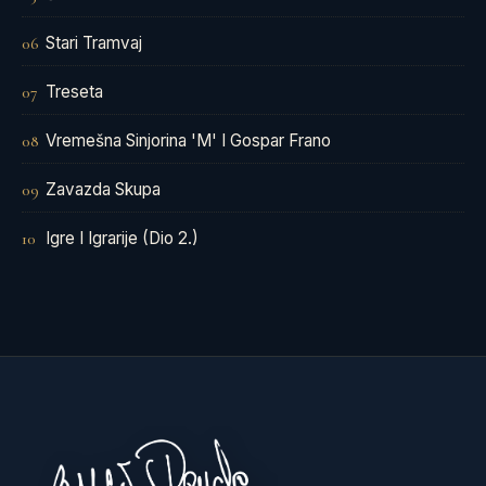
Stari Tramvaj
06
Treseta
07
Vremešna Sinjorina 'M' I Gospar Frano
08
Zavazda Skupa
09
Igre I Igrarije (Dio 2.)
10