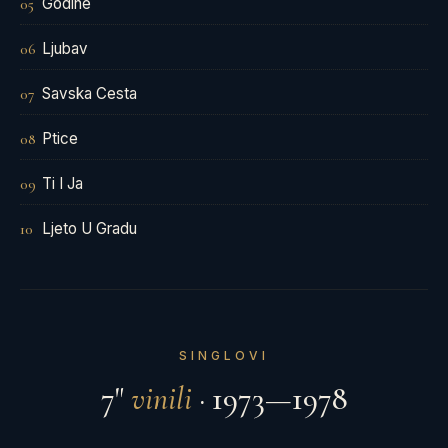
Godine
05
Ljubav
06
Savska Cesta
07
Ptice
08
Ti I Ja
09
Ljeto U Gradu
10
SINGLOVI
7"
vinili
· 1973—1978