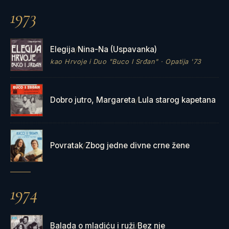
1973
Elegija
Nina-Na (Uspavanka)
/
kao Hrvoje i Duo "Buco I Srđan" · Opatija '73
Dobro jutro, Margareta
Lula starog kapetana
/
Povratak
Zbog jedne divne crne žene
/
1974
Balada o mladiću i ruži
Bez nje
/