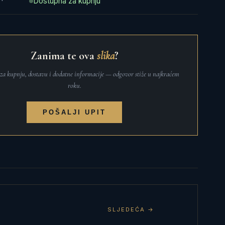
Dostupna za kupnju
Zanima te ova
slika
?
t za kupnju, dostavu i dodatne informacije — odgovor stiže u najkraćem
roku.
POŠALJI UPIT
SLJEDEĆA →