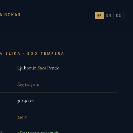
JA BOKAR
HR
EN
DE
A SLIKA · EGG TEMPERA
Ljubomir
Buco
Pende
Egg tempera
30x40 cm
240 €
ST