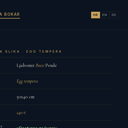
JA BOKAR
HR
EN
DE
A SLIKA · EGG TEMPERA
Ljubomir
Buco
Pende
Egg tempera
30x40 cm
240 €
ST