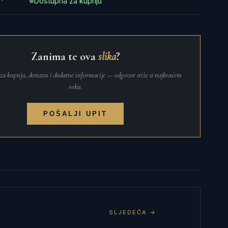
Dostupna za kupnju
Zanima te ova
slika
?
t za kupnju, dostavu i dodatne informacije — odgovor stiže u najkraćem
roku.
POŠALJI UPIT
SLJEDEĆA →