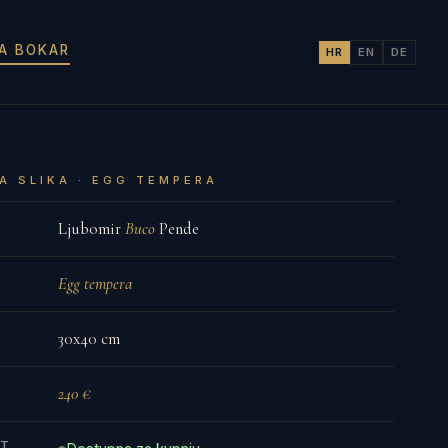
JA BOKAR
HR
EN
DE
A SLIKA · EGG TEMPERA
Ljubomir
Buco
Pende
Egg tempera
30x40 cm
240 €
ST