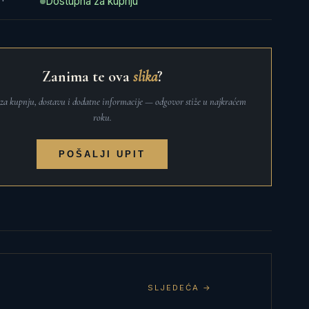
Dostupna za kupnju
Zanima te ova
slika
?
t za kupnju, dostavu i dodatne informacije — odgovor stiže u najkraćem
roku.
POŠALJI UPIT
SLJEDEĆA →