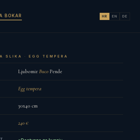
JA BOKAR
HR
EN
DE
A SLIKA · EGG TEMPERA
Ljubomir
Buco
Pende
Egg tempera
30x40 cm
240 €
ST