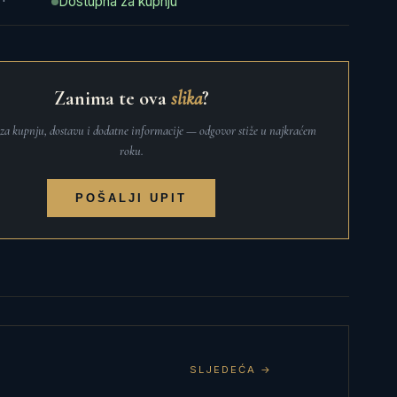
Dostupna za kupnju
Zanima te ova
slika
?
t za kupnju, dostavu i dodatne informacije — odgovor stiže u najkraćem
roku.
POŠALJI UPIT
SLJEDEĆA →