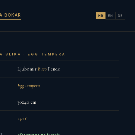
JA BOKAR
HR
EN
DE
A SLIKA · EGG TEMPERA
Ljubomir
Buco
Pende
Egg tempera
30x40 cm
240 €
ST