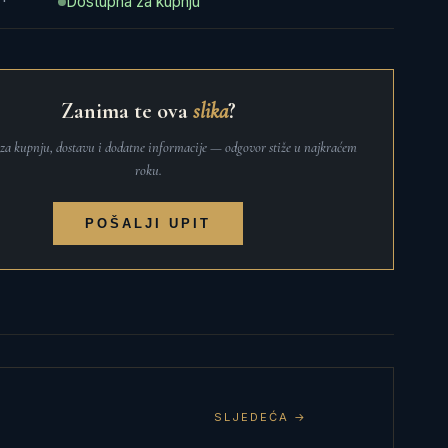
Dostupna za kupnju
Zanima te ova
slika
?
t za kupnju, dostavu i dodatne informacije — odgovor stiže u najkraćem
roku.
POŠALJI UPIT
SLJEDEĆA →