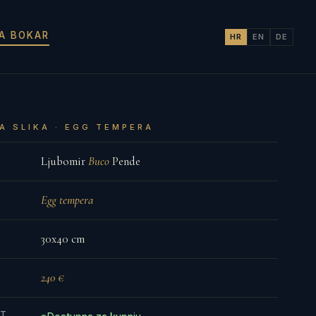
JA BOKAR
HR
EN
DE
A SLIKA · EGG TEMPERA
Ljubomir
Buco
Pende
Egg tempera
30x40 cm
240 €
ST