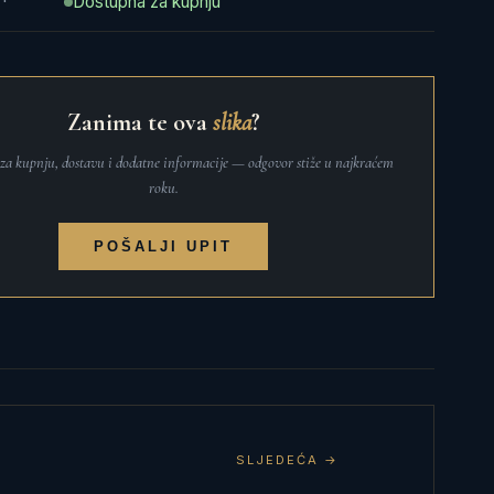
Dostupna za kupnju
Zanima te ova
slika
?
t za kupnju, dostavu i dodatne informacije — odgovor stiže u najkraćem
roku.
POŠALJI UPIT
SLJEDEĆA →