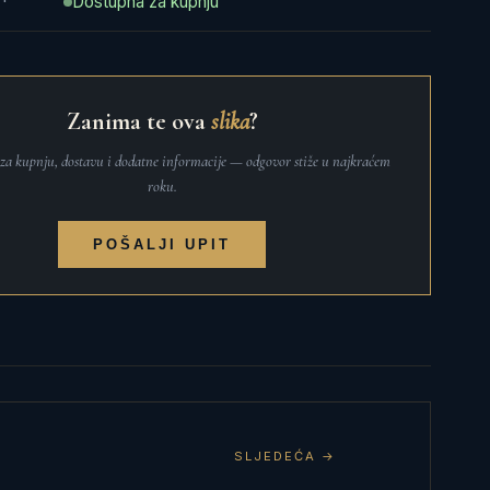
Dostupna za kupnju
Zanima te ova
slika
?
t za kupnju, dostavu i dodatne informacije — odgovor stiže u najkraćem
roku.
POŠALJI UPIT
SLJEDEĆA →