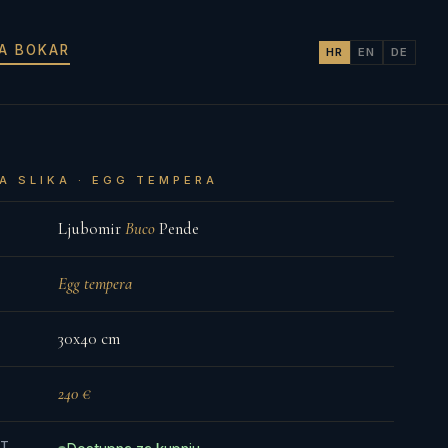
JA BOKAR
HR
EN
DE
A SLIKA · EGG TEMPERA
Ljubomir
Buco
Pende
Egg tempera
30x40 cm
240 €
ST