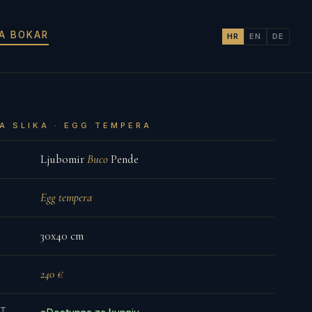
JA BOKAR
HR
EN
DE
A SLIKA · EGG TEMPERA
Ljubomir
Buco
Pende
Egg tempera
30x40 cm
240 €
ST