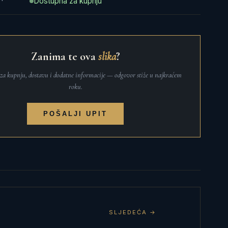
Dostupna za kupnju
Zanima te ova
slika
?
t za kupnju, dostavu i dodatne informacije — odgovor stiže u najkraćem
roku.
POŠALJI UPIT
SLJEDEĆA →