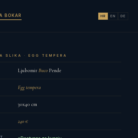
JA BOKAR
HR
EN
DE
A SLIKA · EGG TEMPERA
Ljubomir
Buco
Pende
Egg tempera
30x40 cm
240 €
ST