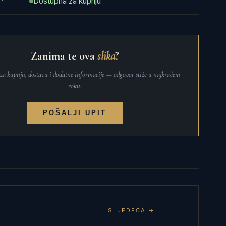
Dostupna za kupnju
Zanima te ova
slika
?
t za kupnju, dostavu i dodatne informacije — odgovor stiže u najkraćem
roku.
POŠALJI UPIT
SLJEDEĆA →